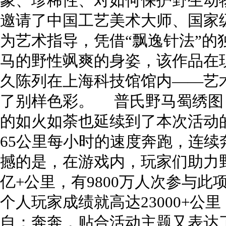
象、珍稀性、对如何保护野生动
邀请了中国工艺美术大师、国家
为艺术指导，凭借“飘逸针法”的
马的野性飒爽的身姿，该作品在
久陈列在上海科技馆馆内——艺
了别样色彩。 普氏野马蜀绣图
的如火如荼也延续到了本次活动
65公里每小时的速度奔跑，连续
撼的是，在游戏内，玩家们助力野
亿+公里，有9800万人次参与
个人玩家成绩就高达23000+
自：奔奔，贴合活动主题又表达