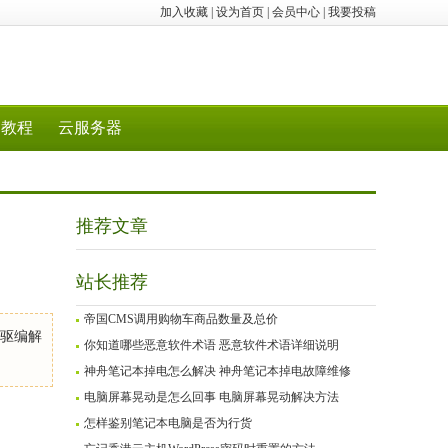
加入收藏
|
设为首页
|
会员中心
|
我要投稿
教程
云服务器
推荐文章
站长推荐
帝国CMS调用购物车商品数量及总价
双驱编解
你知道哪些恶意软件术语 恶意软件术语详细说明
神舟笔记本掉电怎么解决 神舟笔记本掉电故障维修
电脑屏幕晃动是怎么回事 电脑屏幕晃动解决方法
怎样鉴别笔记本电脑是否为行货