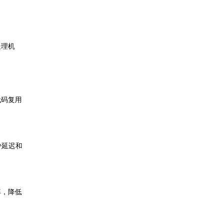
处理机
代码复用
少延迟和
率，降低