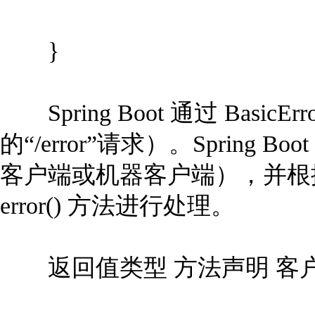
}
Spring Boot 通过 Basic
的“/error”请求）。Spri
客户端或机器客户端），并根据客户
error() 方法进行处理。
返回值类型 方法声明 客户