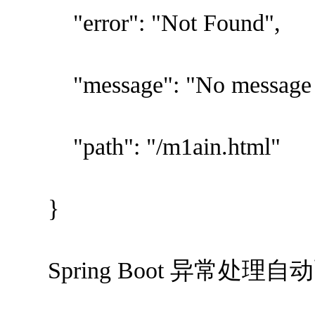
"error": "Not Found",
"message": "No message av
"path": "/m1ain.html"
}
Spring Boot 异常处理