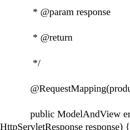
* @param response
* @return
*/
@RequestMapping(produc
public ModelAndView errorH
HttpServletResponse response) {