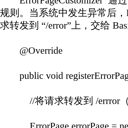
ErrorPageCustomizer 通
规则。当系统中发生异常后，Erro
求转发到 “/error”上，交给 Ba
@Override
public void registerErrorPage
//将请求转发到 /errror（this.pr
ErrorPage errorPage = n