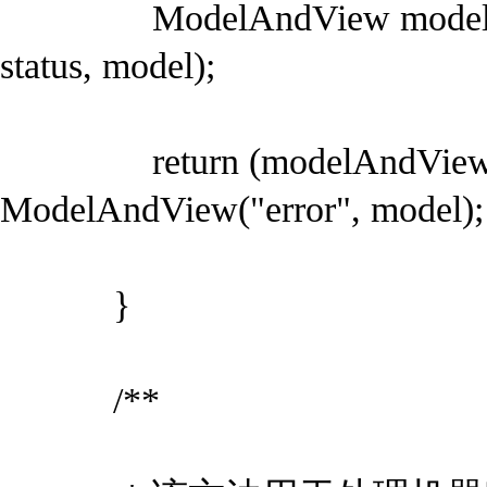
ModelAndView modelAndView
status, model);
return (modelAndView != 
ModelAndView("error", model);
}
/**