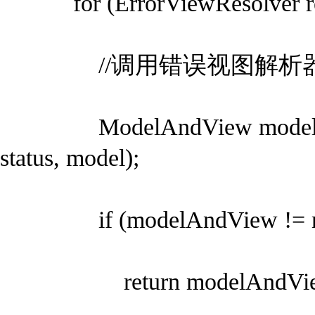
for (ErrorViewResolver resol
//调用错误视图解析器的 res
ModelAndView modelAndView
status, model);
if (modelAndView != nu
return modelAndVie