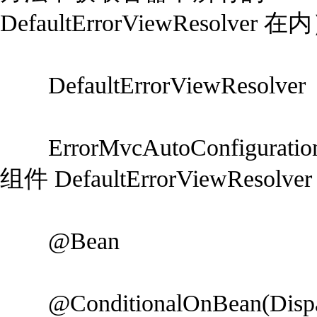
DefaultErrorViewReso
DefaultErrorViewResolver
ErrorMvcAutoConfi
组件 DefaultErrorViewRes
@Bean
@ConditionalOnBean(Dispatch