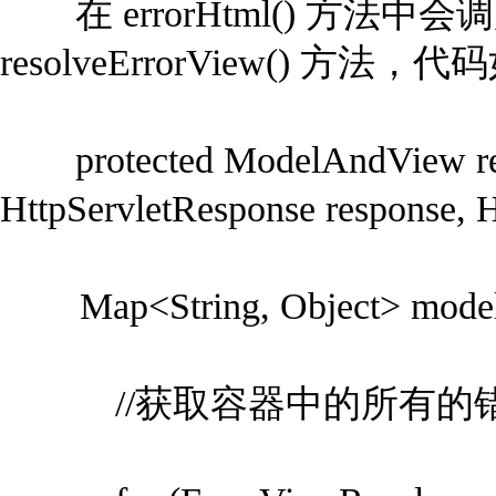
在 errorHtml() 方法中会调用父类
resolveErrorView() 方法，
protected ModelAndView resol
HttpServletResponse response, Ht
Map<String, Object> model
//获取容器中的所有的错