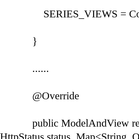
SERIES_VIEWS = Collectio
}
......
@Override
public ModelAndView resolve
HttpStatus status, Map<String, 