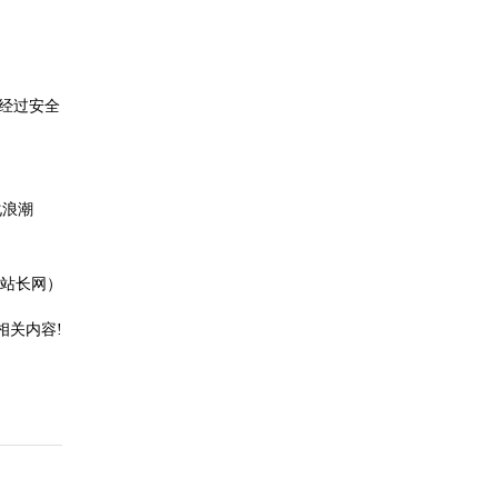
经过安全
化浪潮
站长网）
相关内容!