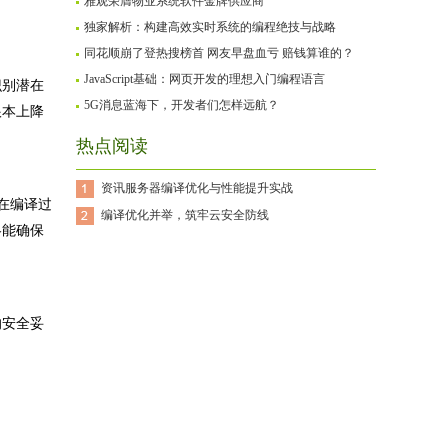
雅观荣膺物业系统软件金牌供应商
独家解析：构建高效实时系统的编程绝技与战略
同花顺崩了登热搜榜首 网友早盘血亏 赔钱算谁的？
JavaScript基础：网页开发的理想入门编程语言
识别潜在
5G消息蓝海下，开发者们怎样远航？
根本上降
热点阅读
资讯服务器编译优化与性能提升实战
在编译过
编译优化并举，筑牢云安全防线
略能确保
的安全妥