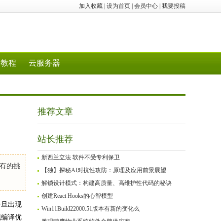
加入收藏
|
设为首页
|
会员中心
|
我要投稿
教程
云服务器
推荐文章
站长推荐
新西兰立法 软件不受专利保卫
有的挑
【独】探秘AI对抗性攻防：原理及应用前景展望
解锁设计模式：构建高质量、高维护性代码的秘诀
创建React Hooks的心智模型
一旦出现
Win11Build22000.51版本有新的变化么
现编译优