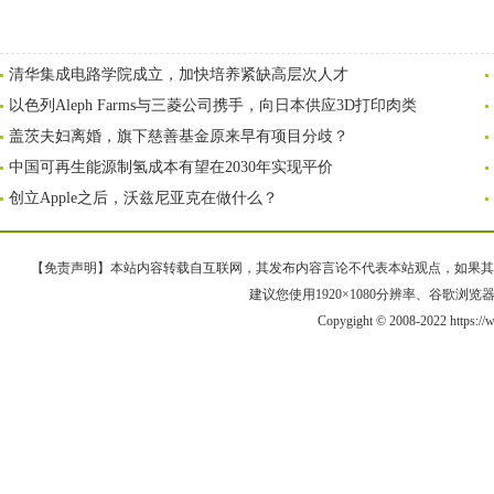
清华集成电路学院成立，加快培养紧缺高层次人才
以色列Aleph Farms与三菱公司携手，向日本供应3D打印肉类
盖茨夫妇离婚，旗下慈善基金原来早有项目分歧？
中国可再生能源制氢成本有望在2030年实现平价
创立Apple之后，沃兹尼亚克在做什么？
【免责声明】本站内容转载自互联网，其发布内容言论不代表本站观点，如果其链接、
建议您使用1920×1080分辨率、谷歌浏览器Goo
Copygight © 2008-2022 https: