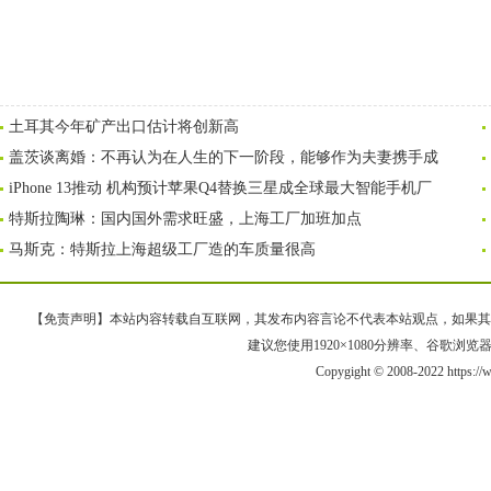
土耳其今年矿产出口估计将创新高
盖茨谈离婚：不再认为在人生的下一阶段，能够作为夫妻携手成
iPhone 13推动 机构预计苹果Q4替换三星成全球最大智能手机厂
特斯拉陶琳：国内国外需求旺盛，上海工厂加班加点
马斯克：特斯拉上海超级工厂造的车质量很高
【免责声明】本站内容转载自互联网，其发布内容言论不代表本站观点，如果其链接、
建议您使用1920×1080分辨率、谷歌浏览器Goo
Copygight © 2008-2022 https: